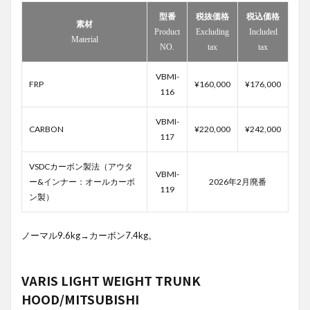
型番
税抜価格
税込価格
素材
Product
Excluding
Included
Material
NO.
tax
tax
VBMI-
FRP
¥160,000
¥176,000
116
VBMI-
CARBON
¥220,000
¥242,000
117
VSDCカーボン製法（アウタ
VBMI-
ー&インナー：オールカーボ
2026年2月廃番
119
ン製）
ノーマル9.6kg→カーボン7.4kg。
VARIS LIGHT WEIGHT TRUNK
HOOD/MITSUBISHI