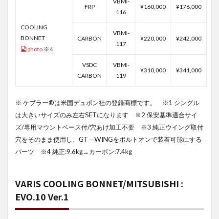
VBMI-
FRP
¥160,000
¥176,000
116
COOLING
VBMI-
BONNET
CARBON
¥220,000
¥242,000
117
photo
※4
VSDC
VBMI-
¥310,000
¥341,000
CARBON
119
※ ケブラー®は米国デュポン社の登録商標です。 ※1 シングル
は大きいサイズのみ左右SETになります ※2 保安基準適合サイ
ズ/専用マウントベース付/穴あけ加工不要 ※3 純正ウイング取付
穴をそのまま使用し、GT－WINGをボルトオンで装着可能にする
パーツ ※4 純正:9.6kg→カーボン:7.4kg
VARIS COOLING BONNET/MITSUBISHI :
EVO.10 Ver.1