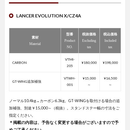
LANCER EVOLUTION X/CZ4A
型番
税抜価格
税込価格
素材
Product
Excluding
Included
Material
NO.
tax
tax
VTMI-
CARBON
¥180,000
¥198,000
205
VTWH-
¥15,000
¥16,500
GT-WING追加補強
001
～
～
ノーマル10.4kg→カーボン6.3kg。GT-WINGを取付ける場合の追
加補強、別途￥15,000～（税抜）。スタンドステー幅の寸法をご
指定ください。
＊掲載の内容は、予告なく変更する場合がございますので予
めご了承ください。