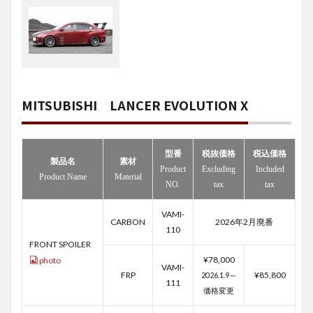
MITSUBISHI LANCER EVOLUTION X
型番
税抜価格
税込価格
製品名
素材
Product
Excluding
Included
Product Name
Material
NO.
tax
tax
VAMI-
CARBON
2026年2月廃番
110
FRONT SPOILER
¥78,000
photo
VAMI-
FRP
¥85,800
2026.1.9～
111
価格変更