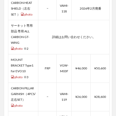
CARBON HEAT
VAMI-
SHIELD（左右
−
2026年2月廃番
118
SET ）
photo
サーキット専用
部品 専用 ALL
CARBON GT-
詳細はお問い合わせください。
WING
photo
※2
MOUNT
BRACKET Type1
VGW-
FRP
¥46,000
¥50,600
for EVO10
M03F
photo
※3
CARBON PILLAR
GARNISH（4PCS/
VAMI-
−
¥26,000
¥28,600
左右SET）
119
photo