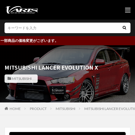
部商品の価格変更がございます。
MITSUBISHI LANCER EVOLUTION X
MITSUBISHI
HOME
PRODUCT
MITSUBISHI
MITSUBISHI LANCER EVOLUTI