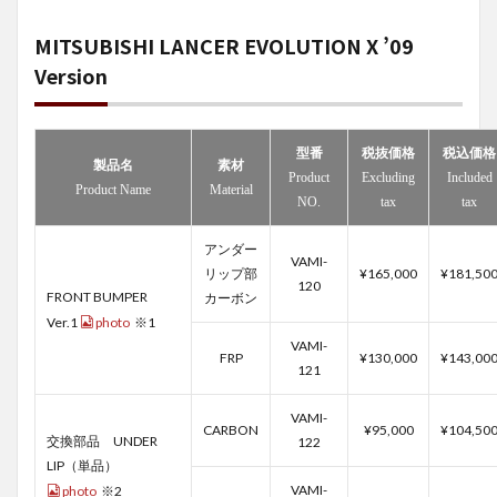
MITSUBISHI LANCER EVOLUTION X ’09
Version
型番
税抜価格
税込価格
製品名
素材
Product
Excluding
Included
Product Name
Material
NO.
tax
tax
アンダー
VAMI-
リップ部
¥165,000
¥181,50
120
FRONT BUMPER
カーボン
Ver.1
photo
※1
VAMI-
FRP
¥130,000
¥143,00
121
VAMI-
CARBON
¥95,000
¥104,50
交換部品 UNDER
122
LIP（単品）
VAMI-
photo
※2