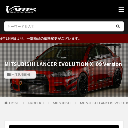
1月9日より、一部商品の価格変更がございます。
MITSUBISHI LANCER EVOLUTION X ’09 Version
MITSUBISHI
HOME
PRODUCT
MITSUBISHI
MITSUBISHI LANCER EVOLUTIO