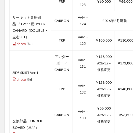
FRP
¥60,000
¥66,000
123
サーキット専用部
VAMI-
CARBON
2026年2月廃番
品 F/B Ver.1用HYPER
124
CANARD（DOUBLE・
左右SET）
VAMI-
FRP
¥100,000
¥110,00
125
photo
※3
アンダー
¥158,000
VAMI-
ボード
¥173,80
2026.1.9～
131
CARBON
価格変更
SIDE SKIRT Ver.1
photo
※6
¥128,000
VAMI-
FRP
¥140,80
2026.1.9～
132
価格変更
¥88,000
VAMI-
CARBON
¥96,800
2026.1.9～
133
交換部品 UNDER
価格変更
BOARD（単品）