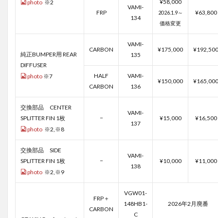
¥58,000
photo
※2
VAMI-
FRP
¥63,800
2026.1.9～
134
価格変更
VAMI-
CARBON
¥175,000
¥192,50
純正BUMPER用 REAR
135
DIFFUSER
HALF
VAMI-
photo
※7
¥150,000
¥165,00
CARBON
136
交換部品 CENTER
VAMI-
SPLITTER FIN 1枚
−
¥15,000
¥16,500
137
photo
※2,※8
交換部品 SIDE
VAMI-
SPLITTER FIN 1枚
−
¥10,000
¥11,000
138
photo
※2,※9
VGW01-
FRP＋
148HB1-
2026年2月廃番
CARBON
C