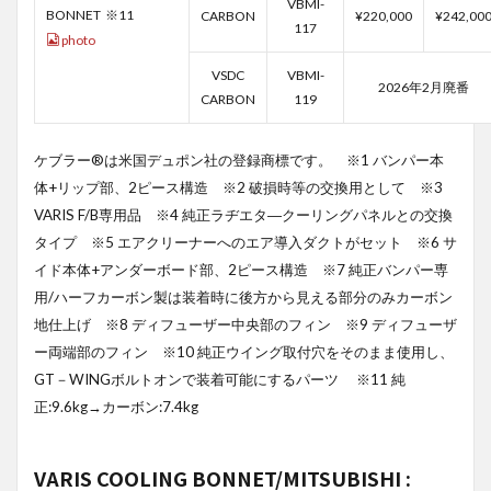
VBMI-
BONNET ※11
CARBON
¥220,000
¥242,00
117
photo
VSDC
VBMI-
2026年2月廃番
CARBON
119
ケブラー®は米国デュポン社の登録商標です。 ※1 バンパー本
体+リップ部、2ピース構造 ※2 破損時等の交換用として ※3
VARIS F/B専用品 ※4 純正ラヂエタ―クーリングパネルとの交換
タイプ ※5 エアクリーナーへのエア導入ダクトがセット ※6 サ
イド本体+アンダーボード部、2ピース構造 ※7 純正バンパー専
用/ハーフカーボン製は装着時に後方から見える部分のみカーボン
地仕上げ ※8 ディフューザー中央部のフィン ※9 ディフューザ
ー両端部のフィン ※10 純正ウイング取付穴をそのまま使用し、
GT－WINGボルトオンで装着可能にするパーツ ※11 純
正:9.6kg→カーボン:7.4kg
VARIS COOLING BONNET/MITSUBISHI :