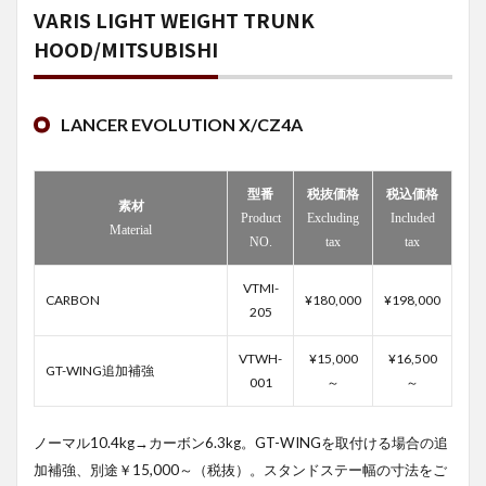
VARIS LIGHT WEIGHT TRUNK
HOOD/MITSUBISHI
LANCER EVOLUTION X/CZ4A
型番
税抜価格
税込価格
素材
Product
Excluding
Included
Material
NO.
tax
tax
VTMI-
CARBON
¥180,000
¥198,000
205
VTWH-
¥15,000
¥16,500
GT-WING追加補強
001
～
～
ノーマル10.4kg→カーボン6.3kg。GT-WINGを取付ける場合の追
加補強、別途￥15,000～（税抜）。スタンドステー幅の寸法をご