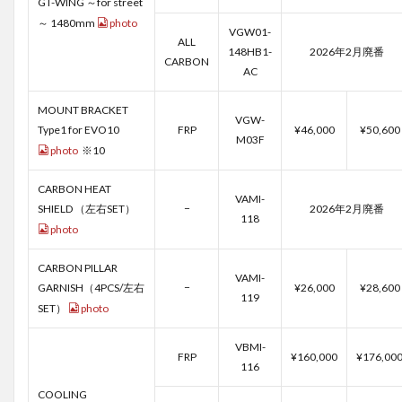
GT-WING ～for street
～ 1480mm
photo
VGW01-
ALL
148HB1-
2026年2月廃番
CARBON
AC
MOUNT BRACKET
VGW-
Type1 for EVO10
FRP
¥46,000
¥50,600
M03F
photo
※10
CARBON HEAT
VAMI-
SHIELD （左右SET）
−
2026年2月廃番
118
photo
CARBON PILLAR
VAMI-
GARNISH（4PCS/左右
−
¥26,000
¥28,600
119
SET）
photo
VBMI-
FRP
¥160,000
¥176,00
116
COOLING