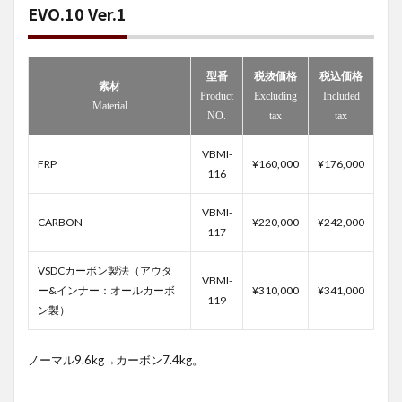
EVO.10 Ver.1
型番
税抜価格
税込価格
素材
Product
Excluding
Included
Material
NO.
tax
tax
VBMI-
FRP
¥160,000
¥176,000
116
VBMI-
CARBON
¥220,000
¥242,000
117
VSDCカーボン製法（アウタ
VBMI-
ー&インナー：オールカーボ
¥310,000
¥341,000
119
ン製）
ノーマル9.6kg→カーボン7.4kg。