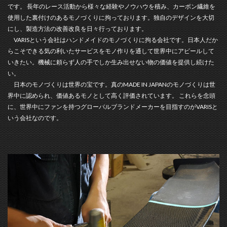
です。 長年のレース活動から様々な経験やノウハウを積み、カーボン繊維を
使用した裏付けのあるモノづくりに拘っております。独自のデザインを大切
にし、製造方法の改善改良を日々行っております。
VARISという会社はハンドメイドのモノづくりに拘る会社です。日本人だか
らこそできる気の利いたサービスをモノ作りを通して世界中にアピールして
いきたい。機械に頼らず人の手でしか生み出せない物の価値を提供し続けた
い。
日本のモノづくりは世界の宝です。真のMADE IN JAPANのモノづくりは世
界中に認められ、価値あるモノとして高く評価されています。 これらを念頭
に、世界中にファンを持つグローバルブランドメーカーを目指すのがVARISと
いう会社なのです。