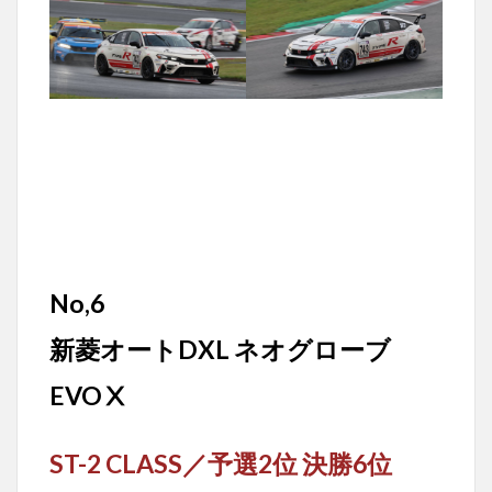
No,6
新菱オートDXL ネオグローブ
EVOⅩ
ST-2 CLASS／
予選2位 決勝6位