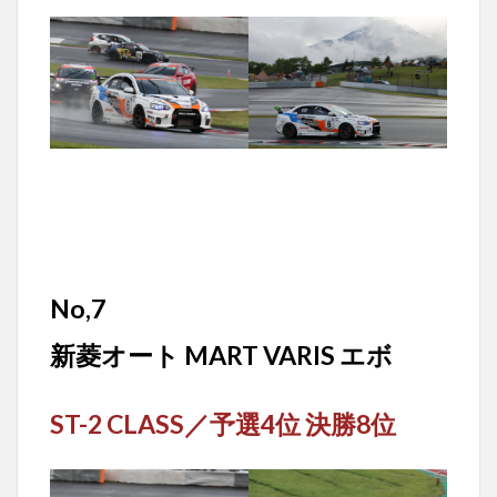
No,7
新菱オート MART VARIS エボ
ST-2 CLASS
／
予選4位 決勝8位