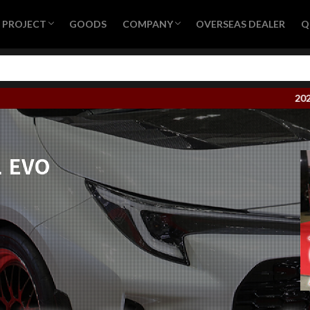
S PROJECT
GOODS
COMPANY
OVERSEAS DEALER
Q
ND CONCEPT
IS PROJECT – SUPER GT
IS PROJECT – SUPER耐久
S PROJECT – Time Attack Machine
ス結果2026
会社概要
営業日カレンダー
プライバシーポリシー
採用情報
2026年1
1 EVO