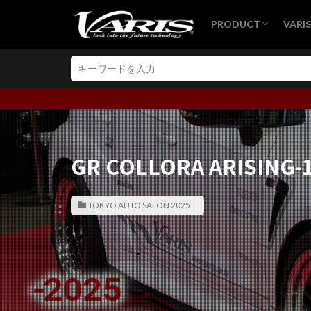
PRODUCT
VARI
MITSUBISHI
SUBARU
TOYOTA
LEXUS
HONDA
NISSAN
MAZDA
SUZUKI
VOLKSWAGEN
MERCEDES
BMW
GT-WING
BRA
VAR
VAR
VARI
レー
GR COLLORA ARISING-
TOKYO AUTO SALON 2025