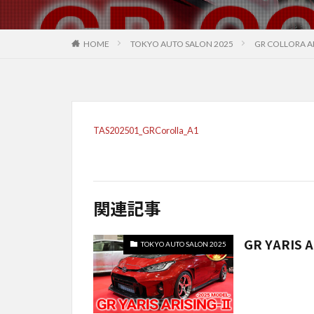
HOME
TOKYO AUTO SALON 2025
GR COLLORA A
TAS202501_GRCorolla_A1
関連記事
GR YARIS A
TOKYO AUTO SALON 2025