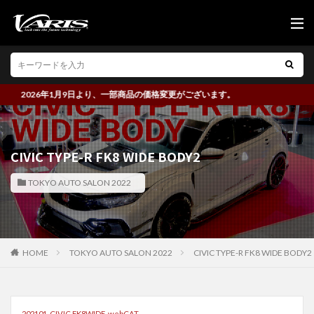
2026年1月9日より、一部商品の価格変更がございます。
CIVIC TYPE-R FK8 WIDE BODY2
TOKYO AUTO SALON 2022
HOME
TOKYO AUTO SALON 2022
CIVIC TYPE-R FK8 WIDE BODY2
202101_CIVIC FK8WIDE_webCAT