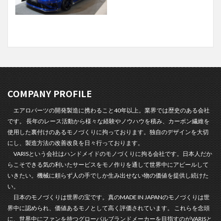
COMPANY PROFILE
エアロパーツの開発製造に携わること40年以上。業界では歴史のある会社
です。 長年のレース活動から様々な経験やノウハウを積み、カーボン繊維を
使用した裏付けのあるモノづくりに拘っております。独自のデザインを大切
にし、製造方法の改善改良を日々行っております。
VARISという会社はハンドメイドのモノづくりに拘る会社です。日本人だか
らこそできる気の利いたサービスをモノ作りを通して世界中にアピールして
いきたい。機械に頼らず人の手でしか生み出せない物の価値を提供し続けた
い。
日本のモノづくりは世界の宝です。真のMADE IN JAPANのモノづくりは世
界中に認められ、価値あるモノとして高く評価されています。 これらを念頭
に、世界中にファンを持つグローバルブランドメーカーを目指すのがVARISと