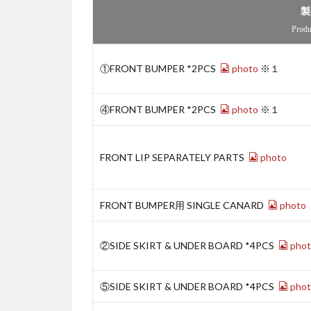
製
Prod
①FRONT BUMPER *2PCS
photo
※１
④FRONT BUMPER *2PCS
photo
※１
FRONT LIP SEPARATELY PARTS
photo
FRONT BUMPER用 SINGLE CANARD
photo
②SIDE SKIRT & UNDER BOARD *4PCS
phot
⑤SIDE SKIRT & UNDER BOARD *4PCS
phot