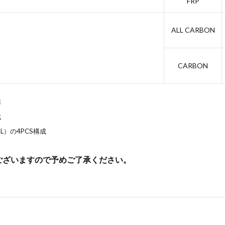
FRP
ALL CARBON
CARBON
構
成
L）の4PCS構成
ございますので予めご了承ください。