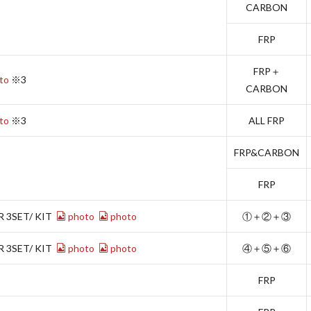
CARBON
FRP
FRP＋
to
※3
CARBON
to
※3
ALL FRP
FRP&CARBON
FRP
R 3SET/ KIT
photo
photo
①＋②＋③
R 3SET/ KIT
photo
photo
④＋⑤＋⑥
FRP