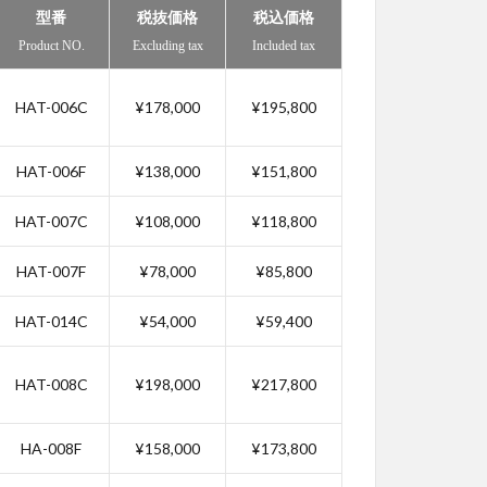
型番
税抜価格
税込価格
Product NO.
Excluding tax
Included tax
HAT-006C
¥178,000
¥195,800
HAT-006F
¥138,000
¥151,800
HAT-007C
¥108,000
¥118,800
HAT-007F
¥78,000
¥85,800
HAT-014C
¥54,000
¥59,400
HAT-008C
¥198,000
¥217,800
HA-008F
¥158,000
¥173,800