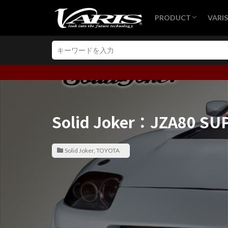
PRODUCT
VARI
MITSUBISHI
SUBARU
TOYOTA
LEXUS
HONDA
NISSAN
MAZDA
SUZUKI
VOLKSWAGEN
MERCEDES
BMW
GT-WING
BRA
VAR
VAR
VARI
レー
Solid Joker：JZA80 SU
Solid Joker
,
TOYOTA