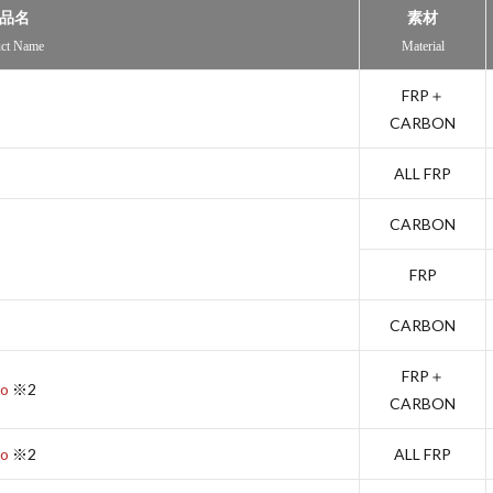
品名
素材
uct Name
Material
FRP＋
CARBON
ALL FRP
CARBON
FRP
CARBON
FRP＋
o
※2
CARBON
o
※2
ALL FRP