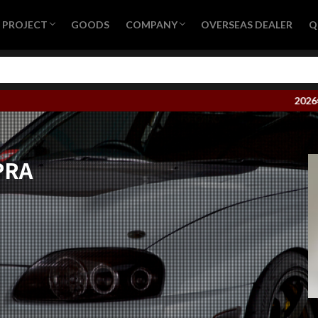
S PROJECT
GOODS
COMPANY
OVERSEAS DEALER
Q
ND CONCEPT
IS PROJECT – SUPER GT
IS PROJECT – SUPER耐久
S PROJECT – Time Attack Machine
ス結果2026
会社概要
営業日カレンダー
プライバシーポリシー
採用情報
2026年1月9日より、一
PRA