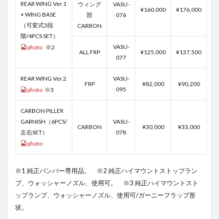
REAR WING Ver.1
ウィング
VASU-
¥160,000
¥176,000
+ WING BASE
部
076
（可変式3段
CARBON
階/4PCS SET）
VASU-
photo
※2
ALL FRP
¥125,000
¥137,500
077
REAR WING Ver.2
VASU-
FRP
¥82,000
¥90,200
095
photo
※3
CARBON PILLER
GARNISH（6PCS/
VASU-
CARBON
¥30,000
¥33,000
左右SET）
078
photo
※1 純正バンパー専用品。 ※2 純正ハイマウントストップラン
プ、ウォッシャーノズル、使用可。 ※3 純正ハイマウントスト
ップランプ、ウォッシャーノズル、使用可/ガーニーフラップ形
状。