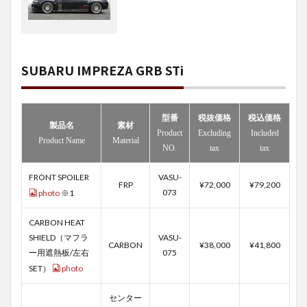
SUBARU IMPREZA GRB STi
型番
税抜価格
税込価格
製品名
素材
Product
Excluding
Included
Product Name
Material
NO.
tax
tax
FRONT SPOILER
VASU-
FRP
¥72,000
¥79,200
073
photo
※1
CARBON HEAT
SHIELD（マフラ
VASU-
CARBON
¥38,000
¥41,800
ー用遮熱板/左右
075
SET）
photo
センター