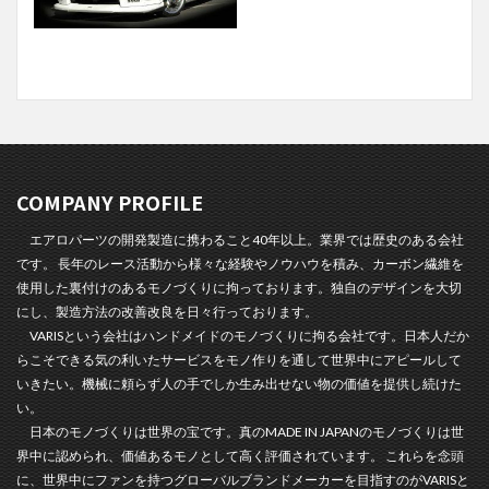
COMPANY PROFILE
エアロパーツの開発製造に携わること40年以上。業界では歴史のある会社
です。 長年のレース活動から様々な経験やノウハウを積み、カーボン繊維を
使用した裏付けのあるモノづくりに拘っております。独自のデザインを大切
にし、製造方法の改善改良を日々行っております。
VARISという会社はハンドメイドのモノづくりに拘る会社です。日本人だか
らこそできる気の利いたサービスをモノ作りを通して世界中にアピールして
いきたい。機械に頼らず人の手でしか生み出せない物の価値を提供し続けた
い。
日本のモノづくりは世界の宝です。真のMADE IN JAPANのモノづくりは世
界中に認められ、価値あるモノとして高く評価されています。 これらを念頭
に、世界中にファンを持つグローバルブランドメーカーを目指すのがVARISと