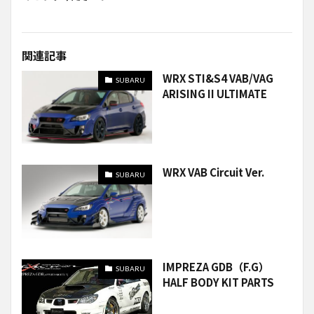
関連記事
WRX STI&S4 VAB/VAG
SUBARU
ARISING II ULTIMATE
WRX VAB Circuit Ver.
SUBARU
IMPREZA GDB（F.G）
SUBARU
HALF BODY KIT PARTS