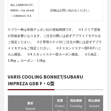
ALL CARBON GT -
WING～for street
詳細はお問い合わせください。
～1400mm ※4
ケブラー®は米国デュポン社の登録商標です。 ※1 クリア塗装
が別途必要になります。ご注文の際には必ずアプライドモデルを
ご指定ください。 ※2 専用ステイ付/ご注文の際には必ずアプラ
イドモデルをご指定ください。 ※3 スタンドステー部F.R.Pハニ
カム構造。 ※4 スタンドステー部カーボン構造。 ※5 純正：
1.8kg → カーボン：1.0kg。
VARIS COOLING BONNET/SUBARU
IMPREZA GDB F・G型
型番
税抜価格
税込価格
素材
Product
Excluding
Included
Material