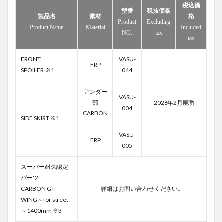
税込価
型番
税抜価格
製品名
素材
格
Product
Excluding
Product Name
Material
Included
NO.
tax
tax
FRONT
VASU-
FRP
SPOILER ※1
044
アンダー
VASU-
部
2026年2月廃番
004
CARBON
SIDE SKIRT ※1
VASU-
FRP
005
スーパー耐久認定
パーツ
CARBON GT -
詳細はお問い合わせください。
WING～for street
～1400mm ※3