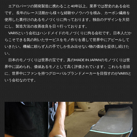
エアロパーツの開発製造に携わること40年以上。業界では歴史のある会社
です。 長年のレース活動から様々な経験やノウハウを積み、カーボン繊維を
使用した裏付けのあるモノづくりに拘っております。独自のデザインを大切
にし、製造方法の改善改良を日々行っております。
VARISという会社はハンドメイドのモノづくりに拘る会社です。日本人だか
らこそできる気の利いたサービスをモノ作りを通して世界中にアピールして
いきたい。機械に頼らず人の手でしか生み出せない物の価値を提供し続けた
い。
日本のモノづくりは世界の宝です。真のMADE IN JAPANのモノづくりは世
界中に認められ、価値あるモノとして高く評価されています。 これらを念頭
に、世界中にファンを持つグローバルブランドメーカーを目指すのがVARISと
いう会社なのです。