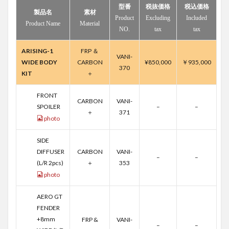
型番
税抜価格
税込価格
製品名
素材
Product
Excluding
Included
Product Name
Material
NO.
tax
tax
ARISING-1
FRP ＆
VANI-
WIDE BODY
CARBON
¥850,000
￥935,000
370
KIT
＋
FRONT
CARBON
VANI-
SPOILER
–
–
＋
371
photo
SIDE
DIFFUSER
CARBON
VANI-
–
–
(L/R 2pcs)
＋
353
photo
AERO GT
FENDER
+8mm
FRP &
VANI-
–
–