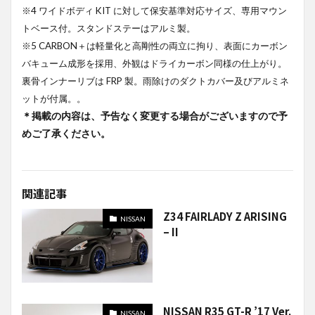
※4 ワイドボディ KIT に対して保安基準対応サイズ、専用マウン
トベース付。スタンドステーはアルミ製。
※5 CARBON＋は軽量化と高剛性の両立に拘り、表面にカーボン
バキューム成形を採用、外観はドライカーボン同様の仕上がり。
裏骨インナーリブは FRP 製。雨除けのダクトカバー及びアルミネ
ットが付属。。
＊掲載の内容は、予告なく変更する場合がございますので予
めご了承ください。
関連記事
Z34 FAIRLADY Z ARISING
NISSAN
– II
NISSAN R35 GT-R ’17 Ver.
NISSAN