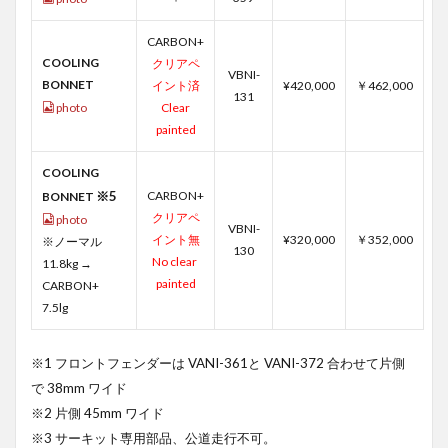
CARBON+
COOLING
クリアペ
VBNI-
BONNET
イント済
¥420,000
￥462,000
131
photo
Clear
painted
COOLING
※5
CARBON+
BONNET
クリアペ
photo
VBNI-
イント無
¥320,000
￥352,000
※ノーマル
130
No clear
11.8kg →
painted
CARBON+
7.5lg
※1 フロントフェンダーは VANI-361と VANI-372 合わせて片側
で 38mm ワイド
※2 片側 45mm ワイド
※3 サーキット専用部品、公道走行不可。