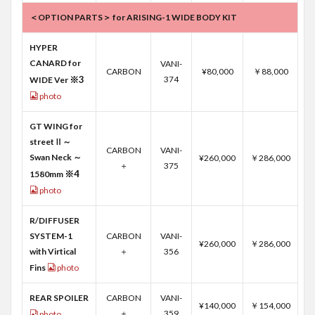
＜OPTION PARTS＞ for ARISING-1 WIDE BODY KIT
HYPER
CANARD for
VANI-
CARBON
¥80,000
￥88,000
※3
374
WIDE Ver
photo
GT WING for
streetⅡ～
CARBON
VANI-
Swan Neck ～
¥260,000
￥286,000
＋
375
※4
1580mm
photo
R/DIFFUSER
SYSTEM-1
CARBON
VANI-
¥260,000
￥286,000
with Virtical
＋
356
Fins
photo
REAR SPOILER
CARBON
VANI-
¥140,000
￥154,000
＋
359
photo