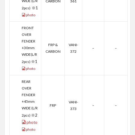
WIDE (L/R
CARBON
361
※1
2pcs)
photo
FRONT
OVER
FENDER
FRP &
VANI-
+30mm
–
–
CARBON
372
WIDE(L/R
※1
2pcs)
photo
REAR
OVER
FENDER
+45mm
VANI-
FRP
–
–
WIDE (L/R
373
※2
2pcs)
photo
photo