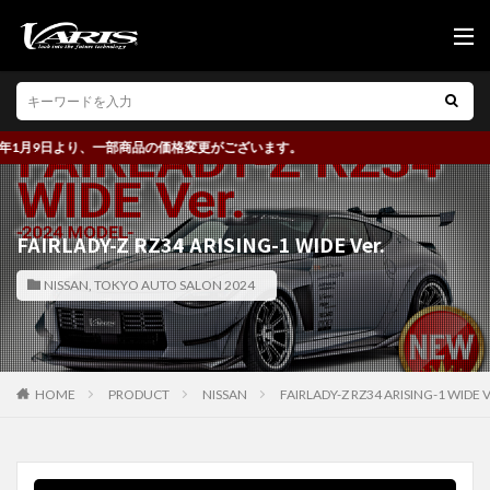
1月9日より、一部商品の価格変更がございます。
FAIRLADY-Z RZ34 ARISING-1 WIDE Ver.
NISSAN
,
TOKYO AUTO SALON 2024
HOME
PRODUCT
NISSAN
FAIRLADY-Z RZ34 ARISING-1 WIDE V