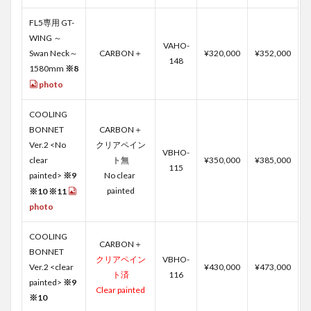
FL5専用 GT-
WING ～
VAHO-
Swan Neck～
CARBON＋
¥320,000
¥352,000
148
1580mm
※8
photo
COOLING
BONNET
CARBON＋
Ver.2 <No
クリアペイン
VBHO-
clear
ト無
¥350,000
¥385,000
115
painted>
※9
No clear
painted
※10
※11
photo
COOLING
CARBON＋
BONNET
クリアペイン
VBHO-
Ver.2 <clear
¥430,000
¥473,000
ト済
116
painted>
※9
Clear painted
※10