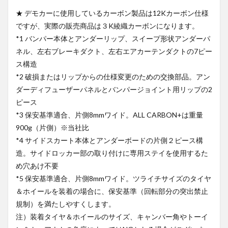
★ デモカーに使用しているカーボン製品は12Kカーボン仕様
ですが、実際の販売商品は３K綾織カーボンになります。
*1 バンパー本体とアンダーリップ、スイープ形状アンダーパ
ネル、左右ブレーキダクト、左右エアカーテンダクトの7ピー
ス構造
*2 破損またはリップからの仕様変更のための交換部品。アン
ダーディフューザーパネルとバンパージョイント用リップの2
ピース
*3 保安基準適合、片側8mmワイド。ALL CARBON+は重量
900g（片側）※当社比
*4 サイドスカート本体とアンダーボードの片側２ピース構
造。サイドロッカー部の取り付けに専用ステイを使用するた
め穴あけ不要
*5 保安基準適合、片側8mmワイド。ツライチサイズのタイヤ
＆ホイールを装着の場合に、保安基準（回転部分の突出禁止
規制）を満たしやすくします。
注）装着タイヤ＆ホイールのサイズ、キャンバー角やトーイ