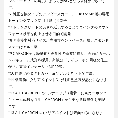
ン＆トーアウトの角度によってはNGとなる場合がございま
す。
*6 純正交換タイプのアンダースカート。OKUYAMA製の専用
トーイングフック使用可能（※別売）
*7 トランクリッドの長さを延長することでウイングのダウン
フォース効果を向上させる目的で開発
*8 ＊車検非対応サイズ。専用マウントベース付属。スタンド
ステーはアルミ製
*9 CARBON＋は軽量化と高剛性の両立に拘り、表面にカーボ
ンバキューム成形を採用、外観はドライカーボン同様の仕上
がり。裏骨インナーリブはFRP製。
*10 雨除けのダクトカバー及びアルミネットが付属。
*11 装着前にクリアペイント又は純正色塗装が必要になりま
す。
*12 ALL CARBON+はインナーリブ（裏骨）にもカーボンバ
キューム成形を採用、CARBON＋から更なる軽量化を実現し
ます
*13 ALL CARBON+のクリアペイントは表面のみになりま