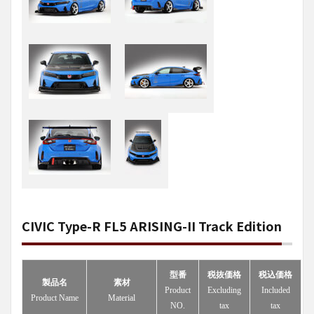
CIVIC Type-R FL5 ARISING-II Track Edition
型番
税抜価格
税込価格
製品名
素材
Product
Excluding
Included
Product Name
Material
NO.
tax
tax