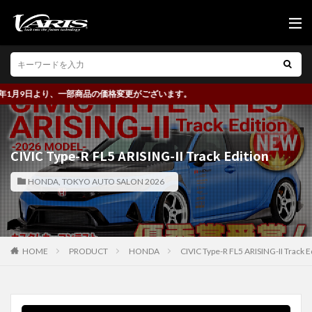
月9日より、一部商品の価格変更がございます。
CIVIC Type-R FL5 ARISING-II Track Edition
HONDA
,
TOKYO AUTO SALON 2026
HOME
PRODUCT
HONDA
CIVIC Type-R FL5 ARISING-II Track E