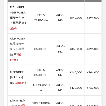
F/BUMPER
+DIFFUSER
FRP &
VAHO-
※サーキッ
¥540,000
¥594,000
CARBON＋
140
ト専用品 ※1
photo
F/DIFFUSER
単品 ※サー
VAHO-
キット専用
CARBON＋
¥360,000
¥396,000
141
品
※2
photo
FRP &
VAHO-
F/FENDER
¥240,000
¥264,000
CARBON＋
142
(L/R 4pcs)
※3
photo
ALL CARBON
VAHO-
¥420,000
¥462,000
＋
143
S/SKIRT (L/R
FRP&CARBON
VAHO-
¥340,000
¥374,000
4pcs)
※4