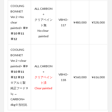
COOLING
ALL CARBON
BONNET
＋
Ver.2 <No
クリアペイン
VBHO-
clear
¥480,000
¥528,000
ト無
117
painted>
※9
No clear
※10
※11
painted
※12
COOLING
BONNET
Ver.2 <clear
painted>
※9
ALL CARBON
※10
※11
＋
VBHO-
※12 ※13
クリアペイン
¥560,000
¥616,000
118
※アルミ製
ト済
純正フード 9
Clear painted
㎏ →
CARBON+
6kg※当社比