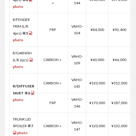
＋
144
photo
R/FENDER
TRIM (L/R
VAHO-
FRP
¥84,000
¥92,400
104
4pcs)
※5
photo
R/GARNISH
VAHO-
CARBON＋
¥60,000
¥66,000
(L/R 2pcs)
109
photo
VAHO-
CARBON＋
¥320,000
¥352,000
R/DIFFUSER
145
SKIRT ※6
VAHO-
photo
FRP
¥170,000
¥187,000
146
TRUNK LID
VAHO-
SPOILER
※7
CARBON＋
¥120,000
¥132,000
147
photo