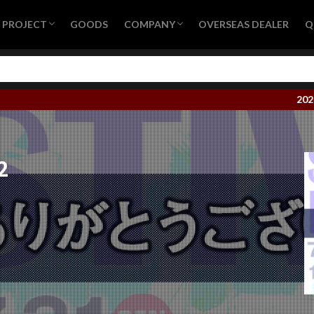
S PROJECT
GOODS
COMPANY
OVERSEAS DEALER
Q
ND CONCEPT
IS PROJECT – SUPER GT
IS PROJECT – SUPER耐久
S PROJECT – Time Attack Machine
ス結果2026
会社概要
営業日カレンダー
プライバシーポリシー
採用情報
2026年1
2