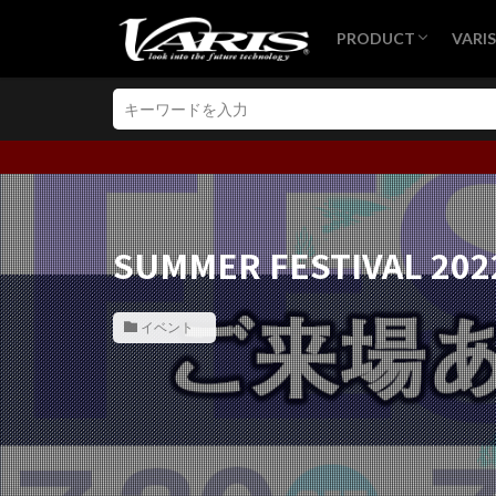
PRODUCT
VARI
MITSUBISHI
SUBARU
TOYOTA
LEXUS
HONDA
NISSAN
MAZDA
SUZUKI
VOLKSWAGEN
MERCEDES
BMW
GT-WING
BRA
VAR
VAR
VARI
レー
SUMMER FESTIVAL 202
イベント