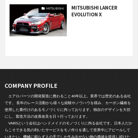
MITSUBISHI LANCER
MITSUBISHI
EVOLUTION X
COMPANY PROFILE
エアロパーツの開発製造に携わること40年以上。業界では歴史のある会社
です。 長年のレース活動から様々な経験やノウハウを積み、カーボン繊維を
使用した裏付けのあるモノづくりに拘っております。独自のデザインを大切
にし、製造方法の改善改良を日々行っております。
VARISという会社はハンドメイドのモノづくりに拘る会社です。日本人だか
らこそできる気の利いたサービスをモノ作りを通して世界中にアピールして
いきたい。機械に頼らず人の手でしか生み出せない物の価値を提供し続けた