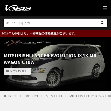
26年1月9日より、一部商品の価格変更がございます。
MITSUBISHI LANCER EVOLUTION Ⅸ/Ⅸ MR
WAGON CT9W
MITSUBISHI
HOME
PRODUCT
MITSUBISHI
MITSUBISHI LANCER EVOLU