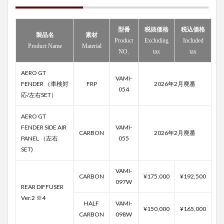
型番
税抜価格
税込価格
製品名
素材
Product
Excluding
Included
Product Name
Material
NO.
tax
tax
AERO GT
VAMI-
FENDER （車検対
FRP
2026年2月廃番
054
応/左右SET）
AERO GT
FENDER SIDE AIR
VAMI-
CARBON
2026年2月廃番
PANEL （左右
055
SET)
VAMI-
CARBON
¥175,000
¥192,500
097W
REAR DIFFUSER
Ver.2 ※4
HALF
VAMI-
¥150,000
¥165,000
CARBON
098W