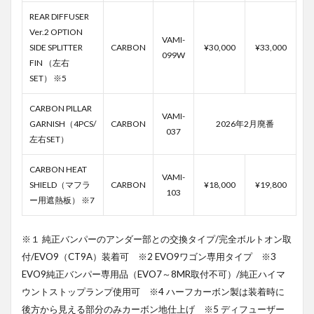
REAR DIFFUSER
Ver.2 OPTION
VAMI-
SIDE SPLITTER
CARBON
¥30,000
¥33,000
099W
FIN （左右
SET） ※5
CARBON PILLAR
VAMI-
GARNISH（4PCS/
CARBON
2026年2月廃番
037
左右SET）
CARBON HEAT
VAMI-
SHIELD（マフラ
CARBON
¥18,000
¥19,800
103
ー用遮熱板） ※7
※１ 純正バンパーのアンダー部との交換タイプ/完全ボルトオン取
付/EVO9（CT9A）装着可 ※2 EVO9ワゴン専用タイプ ※3
EVO9純正バンパー専用品（EVO7～8MR取付不可）/純正ハイマ
ウントストップランプ使用可 ※4 ハーフカーボン製は装着時に
後方から見える部分のみカーボン地仕上げ ※5 ディフューザー