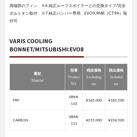
両端部のフィン ※6 純正ルーフスポイラーとの交換タイプ/完全
ボルトオン取付 ※7 純正バンパー専用、EVO9,9MR（CT9A）取
付可
VARIS COOLING
BONNET/MITSUBISHI:EVO8
型番
税抜価格
税込価格
素材
Product
Excluding
Included
Material
NO.
tax
tax
VBMI-
FRP
¥165,000
¥181,500
110
VBMI-
CARBON
¥215,000
¥236,500
111